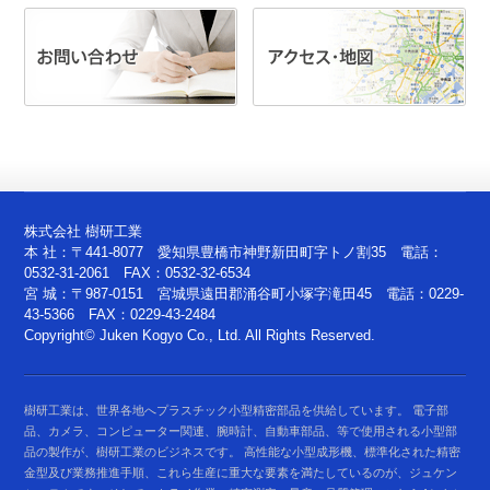
株式会社 樹研工業
本 社：〒441-8077 愛知県豊橋市神野新田町字トノ割35 電話：
0532-31-2061 FAX：0532-32-6534
宮 城：〒987-0151 宮城県遠田郡涌谷町小塚字滝田45 電話：0229-
43-5366 FAX：0229-43-2484
Copyright© Juken Kogyo Co., Ltd. All Rights Reserved.
樹研工業は、世界各地へプラスチック小型精密部品を供給しています。 電子部
品、カメラ、コンピューター関連、腕時計、自動車部品、等で使用される小型部
品の製作が、樹研工業のビジネスです。 高性能な小型成形機、標準化された精密
金型及び業務推進手順、これら生産に重大な要素を満たしているのが、ジュケン