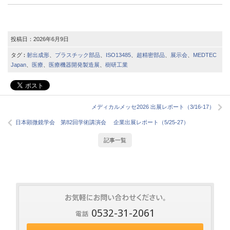
投稿日：
2026年6月9日
タグ :
射出成形
、
プラスチック部品
、
ISO13485
、
超精密部品
、
展示会
、
MEDTEC
Japan
、
医療
、
医療機器開発製造展
、
樹研工業
メディカルメッセ2026 出展レポート（3/16-17）
日本顕微鏡学会 第82回学術講演会 企業出展レポート（5/25-27）
記事一覧
0532-31-2061