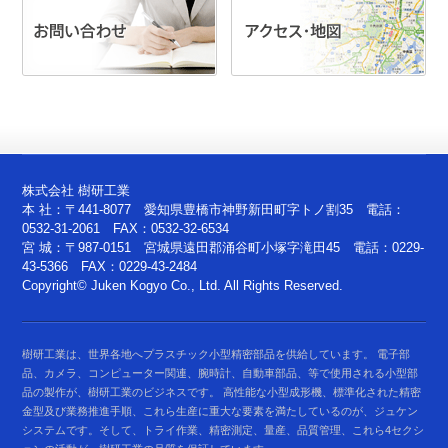
株式会社 樹研工業
本 社：〒441-8077 愛知県豊橋市神野新田町字トノ割35 電話：
0532-31-2061 FAX：0532-32-6534
宮 城：〒987-0151 宮城県遠田郡涌谷町小塚字滝田45 電話：0229-
43-5366 FAX：0229-43-2484
Copyright© Juken Kogyo Co., Ltd. All Rights Reserved.
樹研工業は、世界各地へプラスチック小型精密部品を供給しています。 電子部
品、カメラ、コンピューター関連、腕時計、自動車部品、等で使用される小型部
品の製作が、樹研工業のビジネスです。 高性能な小型成形機、標準化された精密
金型及び業務推進手順、これら生産に重大な要素を満たしているのが、ジュケン
システムです。そして、トライ作業、精密測定、量産、品質管理、これら4セクシ