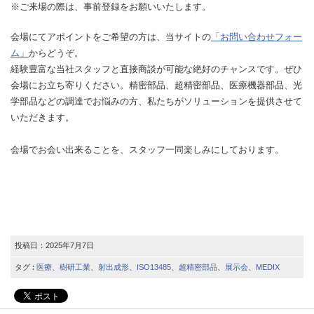
※ご来場の際は、事前登録をお願いいたします。
会場にてアポイントをご希望の方は、当サイトの
「お問い合わせフォー
ム」
からどうぞ。
経験豊富な当社スタッフと直接商談が可能な絶好のチャンスです。ぜひ
会場にお立ち寄りください。精密部品、超精密部品、医療機器部品、光
学部品などの調達でお悩みの方、私たちがソリューションを提供させて
いただきます。
会場でお会い出来ることを、スタッフ一同楽しみにしております。
投稿日：
2025年7月7日
タグ :
医療
、
樹研工業
、
射出成形
、
ISO13485
、
超精密部品
、
展示会
、
MEDIX