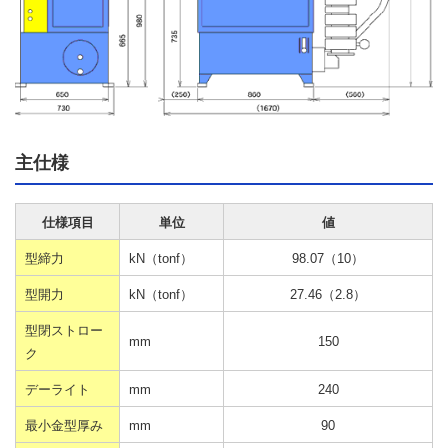
主仕様
仕様項目
単位
値
型締力
kN（tonf）
98.07（10）
型開力
kN（tonf）
27.46（2.8）
型閉ストロー
mm
150
ク
デーライト
mm
240
最小金型厚み
mm
90