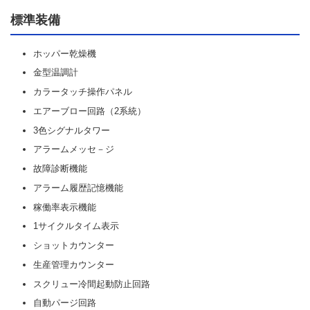
標準装備
ホッパー乾燥機
金型温調計
カラータッチ操作パネル
エアーブロー回路（2系統）
3色シグナルタワー
アラームメッセ－ジ
故障診断機能
アラーム履歴記憶機能
稼働率表示機能
1サイクルタイム表示
ショットカウンター
生産管理カウンター
スクリュー冷間起動防止回路
自動パージ回路