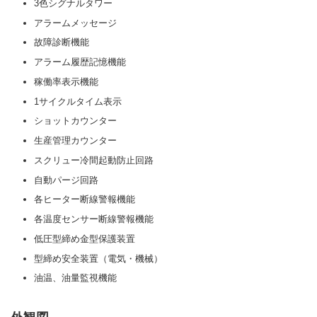
3色シグナルタワー
アラームメッセージ
故障診断機能
アラーム履歴記憶機能
稼働率表示機能
1サイクルタイム表示
ショットカウンター
生産管理カウンター
スクリュー冷間起動防止回路
自動パージ回路
各ヒーター断線警報機能
各温度センサー断線警報機能
低圧型締め金型保護装置
型締め安全装置（電気・機械）
油温、油量監視機能