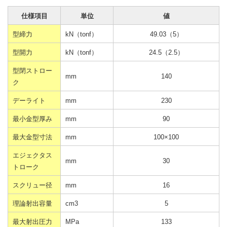
仕様項目
単位
値
型締力
kN（tonf）
49.03（5）
型開力
kN（tonf）
24.5（2.5）
型閉ストロー
mm
140
ク
デーライト
mm
230
最小金型厚み
mm
90
最大金型寸法
mm
100×100
エジェクタス
mm
30
トローク
スクリュー径
mm
16
理論射出容量
cm3
5
最大射出圧力
MPa
133