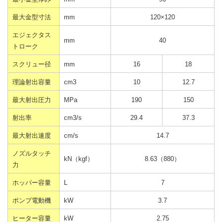
最大金型寸法
mm
120×120
エジェクタス
mm
40
トローク
スクリュー径
mm
16
18
理論射出容量
cm3
10
12.7
最大射出圧力
MPa
190
150
射出率
cm3/s
29.4
37.3
最大射出速度
cm/s
14.7
ノズルタッチ
kN（kgf）
8.63（880）
力
ホッパー容量
L
7
ポンプ電動機
kW
3.7
ヒーター容量
kW
2.75