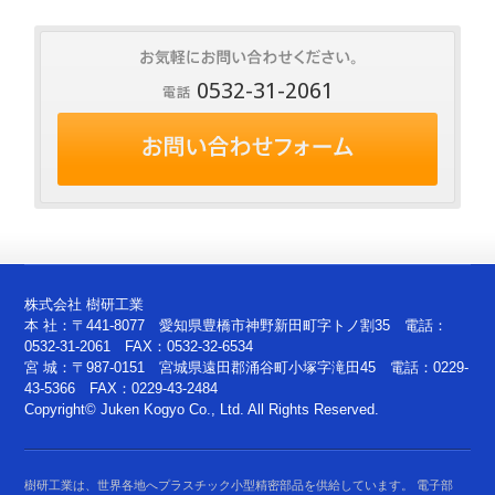
0532-31-2061
株式会社 樹研工業
本 社：〒441-8077 愛知県豊橋市神野新田町字トノ割35 電話：
0532-31-2061 FAX：0532-32-6534
宮 城：〒987-0151 宮城県遠田郡涌谷町小塚字滝田45 電話：0229-
43-5366 FAX：0229-43-2484
Copyright© Juken Kogyo Co., Ltd. All Rights Reserved.
樹研工業は、世界各地へプラスチック小型精密部品を供給しています。 電子部