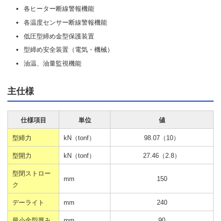
各ヒーター断線警報機能
各温度センサー断線警報機能
低圧型締め金型保護装置
型締め安全装置（電気・機械）
油温、油量監視機能
主仕様
仕様項目
単位
値
型締力
kN（tonf）
98.07（10）
型開力
kN（tonf）
27.46（2.8）
型閉ストロー
mm
150
ク
デーライト
mm
240
最小金型厚み
mm
90