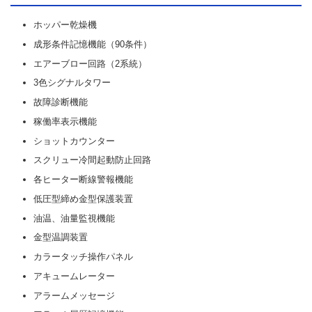
ホッパー乾燥機
成形条件記憶機能（90条件）
エアーブロー回路（2系統）
3色シグナルタワー
故障診断機能
稼働率表示機能
ショットカウンター
スクリュー冷間起動防止回路
各ヒーター断線警報機能
低圧型締め金型保護装置
油温、油量監視機能
金型温調装置
カラータッチ操作パネル
アキュームレーター
アラームメッセージ