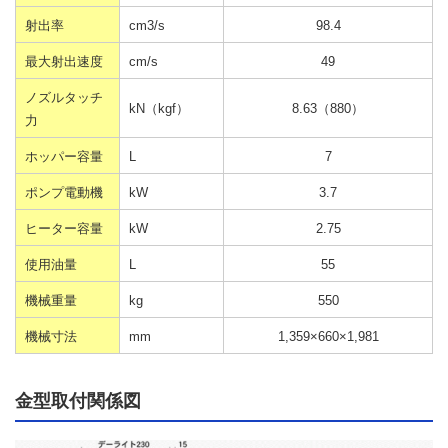
射出率
cm3/s
98.4
最大射出速度
cm/s
49
ノズルタッチ
kN（kgf）
8.63（880）
力
ホッパー容量
L
7
ポンプ電動機
kW
3.7
ヒーター容量
kW
2.75
使用油量
L
55
機械重量
kg
550
機械寸法
mm
1,359×660×1,981
金型取付関係図