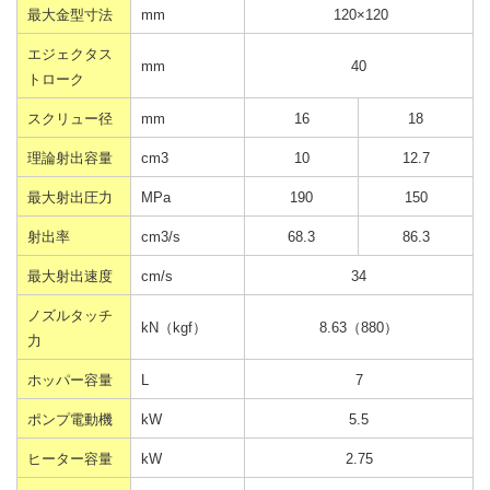
最大金型寸法
mm
120×120
エジェクタス
mm
40
トローク
スクリュー径
mm
16
18
理論射出容量
cm3
10
12.7
最大射出圧力
MPa
190
150
射出率
cm3/s
68.3
86.3
最大射出速度
cm/s
34
ノズルタッチ
kN（kgf）
8.63（880）
力
ホッパー容量
L
7
ポンプ電動機
kW
5.5
ヒーター容量
kW
2.75