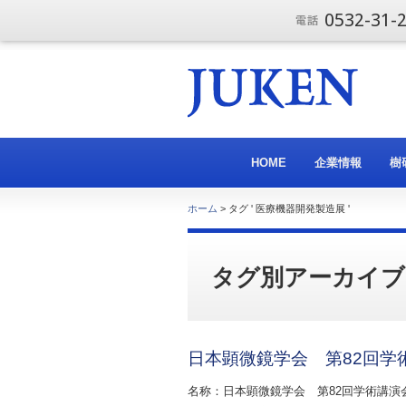
0532-31-
HOME
企業情報
樹
ホーム
> タグ ' 医療機器開発製造展 '
タグ別アーカイブ
日本顕微鏡学会 第82回学術
名称：日本顕微鏡学会 第82回学術講演会 